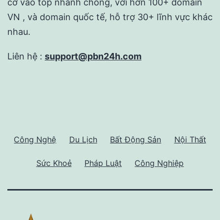
cơ vào top nhanh chống, với hơn 100+ domain
VN , và domain quốc tế, hỗ trợ 30+ lĩnh vực khác
nhau.
Liên hệ :
support@pbn24h.com
Công Nghệ
Du Lịch
Bất Động Sản
Nội Thất
Sức Khoẻ
Pháp Luật
Công Nghiệp