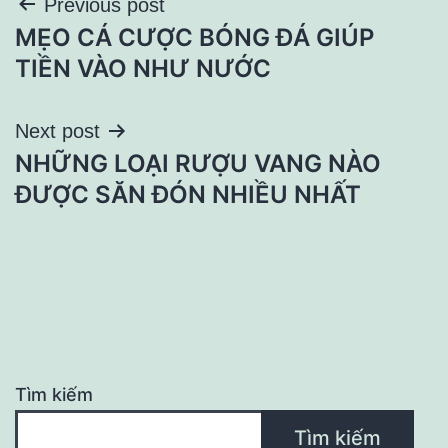
Điều
Previous post
MẸO CÁ CƯỢC BÓNG ĐÁ GIÚP
hướng
TIỀN VÀO NHƯ NƯỚC
bài
Next post
viết
NHỮNG LOẠI RƯỢU VANG NÀO
ĐƯỢC SĂN ĐÓN NHIỀU NHẤT
Tìm kiếm
Tìm kiếm